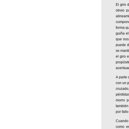
El giro 
obvio p
alineam
compone
forma qu
guiña el
que nos 
puede da
se manti
el giro 
propósi
acentuar
A parte 
con un p
cruzado
pérdida
morro p
también 
por fall
Cuando i
como en