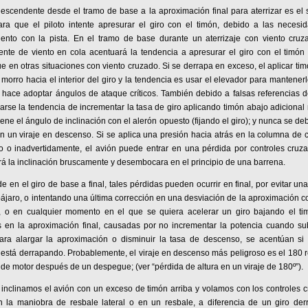
descendente desde el tramo de base a la aproximación final para aterrizar es el 
ara que el piloto intente apresurar el giro con el timón, debido a las necesi
iento con la pista. En el tramo de base durante un aterrizaje con viento cruz
nte de viento en cola acentuará la tendencia a apresurar el giro con el timón 
e en otras situaciones con viento cruzado. Si se derrapa en exceso, el aplicar ti
 morro hacia el interior del giro y la tendencia es usar el elevador para mantenerlo
hace adoptar ángulos de ataque críticos. También debido a falsas referencias d
rse la tendencia de incrementar la tasa de giro aplicando timón abajo adicional
ene el ángulo de inclinación con el alerón opuesto (fijando el giro); y nunca se debe
en un viraje en descenso. Si se aplica una presión hacia atrás en la columna de c
to o inadvertidamente, el avión puede entrar en una pérdida por controles cruz
á la inclinación bruscamente y desembocara en el principio de una barrena.
de en el giro de base a final, tales pérdidas pueden ocurrir en final, por evitar una
ájaro, o intentando una última corrección en una desviación de la aproximación c
, o en cualquier momento en el que se quiera acelerar un giro bajando el ti
s en la aproximación final, causadas por no incrementar la potencia cuando su
ara alargar la aproximación o disminuir la tasa de descenso, se acentúan si 
está derrapando. Probablemente, el viraje en descenso más peligroso es el 180 
o de motor después de un despegue; (ver “pérdida de altura en un viraje de 180º”).
nclinamos el avión con un exceso de timón arriba y volamos con los controles 
 la maniobra de resbale lateral o en un resbale, a diferencia de un giro der