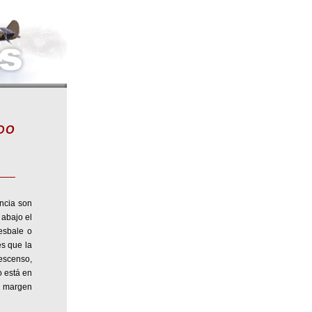
DO
ncia son
 abajo el
esbale o
es que la
escenso,
o está en
l margen