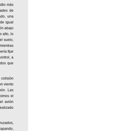
sitio más
dades de
ado, una
de igual
món abajo
 alto, lo
el suelo,
 mientras
ría fijar
ontrol, a
ados que
 colisión
on viento
món. Las
bimos el
el avión
realizado
cruzados,
rapando,