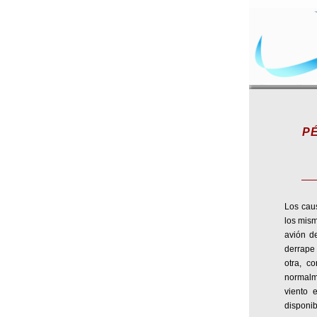
P
Los cau
los mism
avión d
derrape 
otra, c
normalme
viento 
disponib