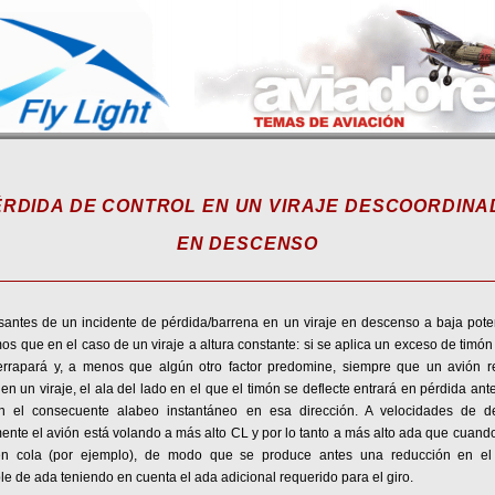
ÉRDIDA DE CONTROL EN UN VIRAJE DESCOORDINA
EN DESCENSO
santes de un incidente de pérdida/barrena en un viraje en descenso a baja pote
os que en el caso de un viraje a altura constante: si se aplica un exceso de timón
errapará y, a menos que algún otro factor predomine, siempre que un avión r
en un viraje, el ala del lado en el que el timón se deflecte entrará en pérdida ant
on el consecuente alabeo instantáneo en esa dirección. A velocidades de d
nte el avión está volando a más alto CL y por lo tanto a más alto ada que cuand
en cola (por ejemplo), de modo que se produce antes una reducción en e
le de ada teniendo en cuenta el ada adicional requerido para el giro.