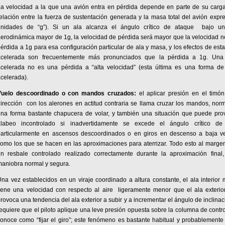
a velocidad a la que una avión entra en pérdida depende en parte de su carga 
elación entre la fuerza de sustentación generada y la masa total del avión exp
unidades de “g”). Si un ala alcanza el ángulo crítico de ataque bajo u
erodinámica mayor de 1g, la velocidad de pérdida será mayor que la velocidad 
érdida a 1g para esa configuración particular de ala y masa, y los efectos de est
acelerada son frecuentemente más pronunciados que la pérdida a 1g. Una
acelerada no es una pérdida a “alta velocidad” (esta última es una forma de
celerada).
Vuelo descoordinado o con mandos cruzados:
el aplicar presión en el timó
irección con los alerones en actitud contraria se llama cruzar los mandos, no
na forma bastante chapucera de volar, y también una situación que puede pro
alabeo incontrolado si inadvertidamente se excede el ángulo crítico de
particularmente en ascensos descoordinados o en giros en descenso a baja ve
omo los que se hacen en las aproximaciones para aterrizar. Todo esto al marge
un resbale controlado realizado correctamente durante la aproximación final
aniobra normal y segura.
na vez establecidos en un viraje coordinado a altura constante, el ala interior
iene una velocidad con respecto al aire ligeramente menor que el ala exterior
rovoca una tendencia del ala exterior a subir y a incrementar el ángulo de inclinac
equiere que el piloto aplique una leve presión opuesta sobre la columna de contr
onoce como “fijar el giro”; este fenómeno es bastante habitual y probablemente 