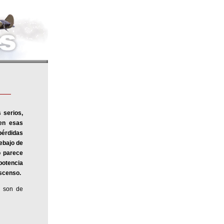
 serios,
 en esas
pérdidas
debajo de
o parece
potencia
escenso.
o son de