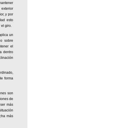
mantener
 exterior
or, y por
dad esto
el giro.
mplica un
 o sobre
tener el
ia dentro
clinación
rdinado,
de forma
ones son
xiones de
 ser más
ituación
ucha más