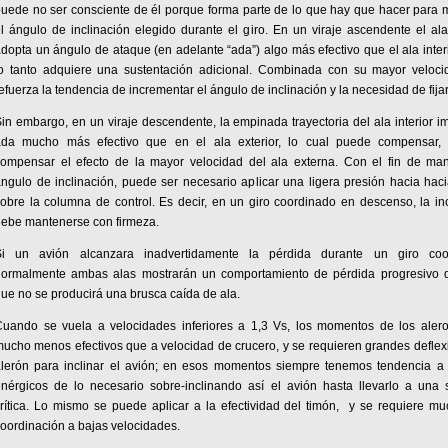
uede no ser consciente de él porque forma parte de lo que hay que hacer para 
l ángulo de inclinación elegido durante el giro. En un viraje ascendente el ala
dopta un ángulo de ataque (en adelante “ada”) algo más efectivo que el ala interi
lo tanto adquiere una sustentación adicional. Combinada con su mayor veloci
efuerza la tendencia de incrementar el ángulo de inclinación y la necesidad de fijar 
in embargo, en un viraje descendente, la empinada trayectoria del ala interior i
ada mucho más efectivo que en el ala exterior, lo cual puede compensar,
ompensar el efecto de la mayor velocidad del ala externa. Con el fin de man
ngulo de inclinación, puede ser necesario aplicar una ligera presión hacia hac
obre la columna de control. Es decir, en un giro coordinado en descenso, la in
ebe mantenerse con firmeza.
Si un avión alcanzara inadvertidamente la pérdida durante un giro coo
normalmente ambas alas mostrarán un comportamiento de pérdida progresivo 
ue no se producirá una brusca caída de ala.
Cuando se vuela a velocidades inferiores a 1,3 Vs, los momentos de los aler
ucho menos efectivos que a velocidad de crucero, y se requieren grandes defle
alerón para inclinar el avión; en esos momentos siempre tenemos tendencia a
nérgicos de lo necesario sobre-inclinando así el avión hasta llevarlo a una s
rítica. Lo mismo se puede aplicar a la efectividad del timón, y se requiere m
oordinación a bajas velocidades.