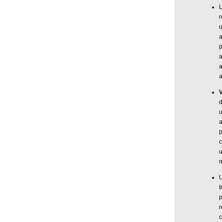
L
r
a
p
a
d
u
c
m
U
t
p
r
c