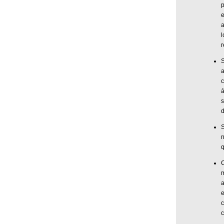
p
e
a
r
S
c
á
s
d
q
m
e
c
c