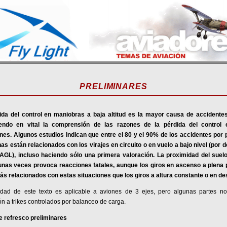
PRELIMINARES
ida del control en maniobras a baja altitud es la mayor causa de accidentes
iendo en vital la comprensión de las razones de la pérdida del control
ones. Algunos estudios indican que entre el 80 y el 90% de los accidentes por 
as están relacionados con los virajes en circuito o en vuelo a bajo nivel (por 
 AGL), incluso haciendo sólo una primera valoración. La proximidad del suel
unas veces provoca reacciones fatales, aunque los giros en ascenso a plena 
ás relacionados con estas situaciones que los giros a altura constante o en d
lidad de este texto es aplicable a aviones de 3 ejes, pero algunas partes n
ón a trikes controlados por balanceo de carga.
e refresco preliminares