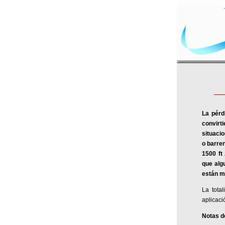
La pérd
convirt
situaci
o barren
1500 ft
que alg
están m
La tota
aplicaci
Notas d