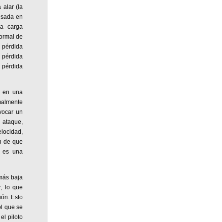
alar (la
resada en
na carga
normal de
a pérdida
 pérdida
 pérdida
n en una
rmalmente
vocar un
 ataque,
locidad,
n de que
, es una
 más baja
, lo que
ión. Esto
ol que se
el piloto