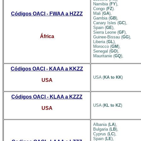
Namibia (
FY
),
Congo (
FZ
).
Códigos OACI - FWAA a HZZZ
Mali (
GA
),
Gambia (
GB
),
Canary Isles (
GC
),
Spain (
GE
),
Sierra Leone (
GF
),
África
Guinee-Bissau (
GG
),
Liberia (
GL
),
Morocco (
GM
),
Senegal (
GO
),
Mauritanie (
GQ
),
Códigos OACI - KAAA a KKZZ
USA (
KA to KK
)
USA
Códigos OACI - KLAA a KZZZ
USA (
KL to KZ
)
USA
Albania (
LA
),
Bulgaria (
LB
),
Cyprus (
LC
),
Spain (
LE
),