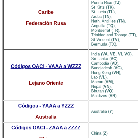
Puerto Rico (
TJ
),
St Kitts (
TK
),
Caribe
St Lucia (
TL
),
Aruba (
TN
),
Neth. Antillies (
TN
),
Federación Rusa
Anguilla (
TQ
),
Montserrat (
TR
),
Trinidad and Tobago (
TT
),
St Vincent (
TV
),
Bermuda (
TX
).
India (
VA
,
VE
,
VI
,
VO
),
Sri Lanka (
VC
),
Cambodia (
VD
),
Códigos OACI - VAAA a WZZZ
Bangladesh (
VG
),
Hong Kong (
VH
),
Lao (
VL
),
Macao (
VM
),
Lejano Oriente
Nepal (
VN
),
Bhutan (
VQ
),
Maldives (
VR
),
Códigos - YAAA a YZZZ
Australia (
Y
)
Australia
Códigos OACI - ZAAA a ZZZZ
China (
Z
)