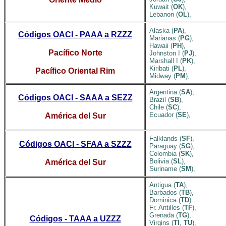
Kuwait (
OK
),
Lebanon (
OL
),
Alaska (
PA
),
Códigos OACI - PAAA a RZZZ
Marianas (
PG
),
Hawaii (
PH
),
Pacífico Norte
Johnston I (
PJ
),
Marshall I (
PK
),
Kiribati (
PL
),
Pacífico Oriental Rim
Midway (
PM
),
Argentina (
SA
),
Códigos OACI - SAAA a SEZZ
Brazil (
SB
),
Chile (
SC
),
Ecuador (
SE
),
América del Sur
Falklands (
SF
),
Códigos OACI - SFAA a SZZZ
Paraguay (
SG
),
Colombia (
SK
),
Bolivia (
SL
),
América del Sur
Suriname (
SM
),
Antigua (
TA
),
Barbados (
TB
),
Dominica (
TD
)
Fr. Antilles (
TF
),
Grenada (
TG
),
Códigos - TAAA a UZZZ
Virgins (
TI
,
TU
),