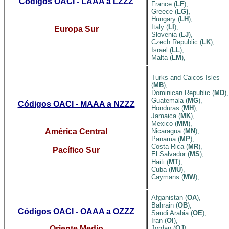
Codigos OACI - LAAA a LZZZ
France (
LF
),
Greece (
LG),
Hungary (
LH
),
Italy (
LI
),
Europa Sur
Slovenia (
LJ
),
Czech Republic (
LK
),
Israel (
LL
),
Malta (
LM
),
Turks and Caicos Isles
(
MB
),
Dominican Republic (
MD
),
Guatemala (
MG
),
Códigos OACI - MAAA a NZZZ
Honduras (
MH
),
Jamaica (
MK
),
Mexico (
MM
),
América Central
Nicaragua (
MN
),
Panama (
MP
),
Costa Rica (
MR
),
Pacífico Sur
El Salvador (
MS
),
Haiti (
MT
),
Cuba (
MU
),
Caymans (
MW
),
Afganistan (
OA
),
Bahrain (
OB
),
Códigos OACI - OAAA a OZZZ
Saudi Arabia (
OE
),
Iran (
OI
),
Oriente Medio
Jordan (
OJ
),