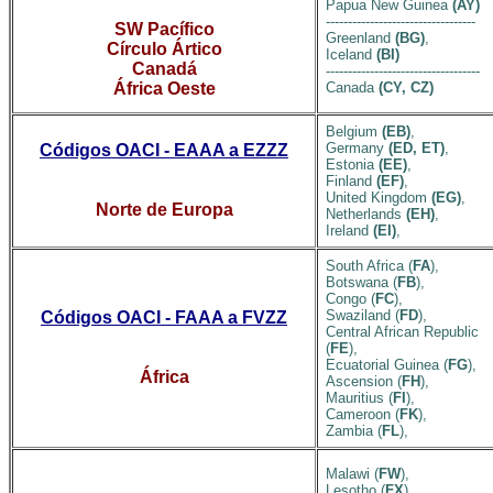
Papua New Guinea
(AY)
----------------------------------
SW Pacífico
Greenland
(BG)
,
Círculo Ártico
Iceland
(BI)
Canadá
-----------------------------------
África Oeste
Canada
(CY, CZ)
Belgium
(EB)
,
Germany
(ED, ET)
,
Códigos OACI - EAAA a EZZZ
Estonia
(EE)
,
Finland
(EF)
,
United Kingdom
(EG)
,
Norte de Europa
Netherlands
(EH)
,
Ireland
(EI)
,
South Africa (
FA
),
Botswana (
FB
),
Congo (
FC
),
Swaziland (
FD
),
Códigos OACI - FAAA a FVZZ
Central African Republic
(
FE
),
Ecuatorial Guinea (
FG
),
África
Ascension (
FH
),
Mauritius (
FI
),
Cameroon (
FK
),
Zambia (
FL
),
Malawi (
FW
),
Lesotho (
FX
),